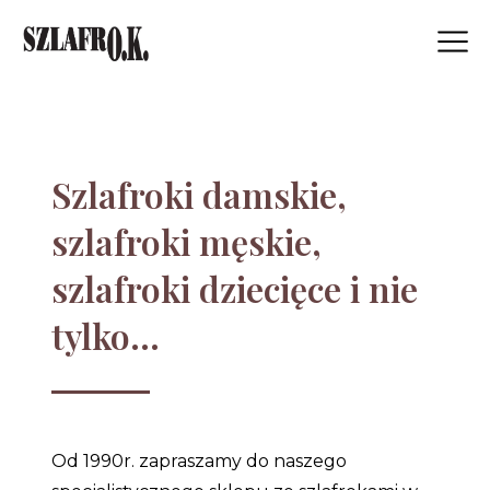
Kontakt
Prezenty
Opinie
Dojazd
Nasza Oferta
Szlafroki damskie,
O Firmie
szlafroki męskie,
szlafroki dziecięce i nie
tylko...
Od 1990r.
zapraszamy do naszego